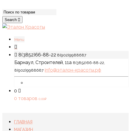
Search
Menu
8(3852)66-88-22
8(902)9988687
Барнаул, Строителей, 11а
8(3852)66-88-22,
info@эталон-красоты.рф
8(902)9988687
0
0 товаров
0,00
₽
ГЛАВНАЯ
МАГАЗИН