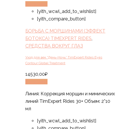
В корзину
[yith_wcwl_add_to_wishlist]
[yith_compare_button]
БОРЬБА С МОРЩИНАМИ (ЭФФЕКТ
БОТОКСА) TIMEXPERT RIDES
,
СРЕДСТВА ВОКРУГ ГЛАЗ
Уход для век “День-Ночь” TimExpert Rides Eyes
Contour Global Treatment
14530,00
₽
В корзину
Линия: Коррекция морщин и мимических
линий TimExpert Rides 30+ Объем: 2*10
мл
[yith_wcwl_add_to_wishlist]
[yith_compare_button]