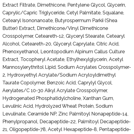
Extract Filtrate, Dimethicone, Pentylene Glycol, Glycerin,
Caprylic/Capric Triglyceride, Cetyl Palmitate, Squalane,
Cetearyl Isononanoate, Butyrospermum Parkii (Shea
Butter) Extract, Dimethicone/Vinyl Dimethicone
Crosspolymer, Ceteareth-12, Glyceryl Stearate, Cetearyl
Alcohol, Ceteareth-20, Glyceryl Caprylate, Citric Acid,
Phenoxyethanol, Leontopodium Alpinum Callus Culture
Extract, Tocopheryl Acetate, Ethylhexylglycerin, Acetyl
Mannosylerythritol Lipid, Sodium Acrylates Crosspolymer-
2, Hydroxyethyl Acrylate/Sodium Acryloyldimethyl
Taurate Copolymer, Benzoic Acid, Caprylyl Glycol,
Aerylates/C 10-30 Alkyl Acrylate Crosspolymer,
Hydrogenated Phosphatidylcholine, Xanthan Gum,
Levulinic Acid, Hydrolyzed Wheat Protein, Sodium
Levulinate, Ceramide NP, Zinc Palmitoyl Nonapeptide-14,
Phenylpropanol, Decapeptide-22, Palmitoyl Decapeptide-
21, Oligopeptide-78, Acetyl Hexapeptide-8, Pentapeptide-