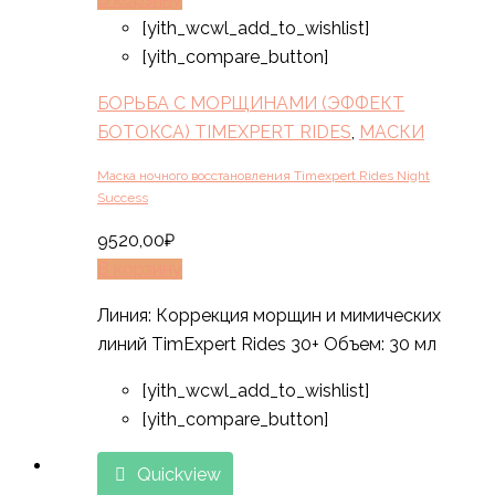
[yith_wcwl_add_to_wishlist]
[yith_compare_button]
БОРЬБА С МОРЩИНАМИ (ЭФФЕКТ
БОТОКСА) TIMEXPERT RIDES
,
МАСКИ
Маска ночного восстановления Timexpert Rides Night
Success
9520,00
₽
В корзину
Линия: Коррекция морщин и мимических
линий TimExpert Rides 30+ Объем: 30 мл
[yith_wcwl_add_to_wishlist]
[yith_compare_button]
Quickview