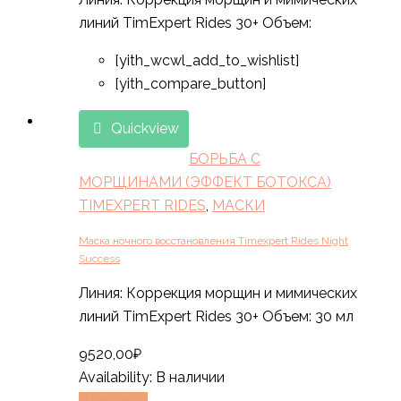
линий TimExpert Rides 30+ Объем:
[yith_wcwl_add_to_wishlist]
[yith_compare_button]
Quickview
БОРЬБА С
МОРЩИНАМИ (ЭФФЕКТ БОТОКСА)
TIMEXPERT RIDES
,
МАСКИ
Маска ночного восстановления Timexpert Rides Night
Success
Линия: Коррекция морщин и мимических
линий TimExpert Rides 30+ Объем: 30 мл
9520,00
₽
Availability:
В наличии
В корзину