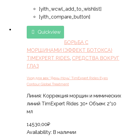
[yith_wcwl_add_to_wishlist]
[yith_compare_button]
Quickview
БОРЬБА С
МОРЩИНАМИ (ЭФФЕКТ БОТОКСА)
TIMEXPERT RIDES
,
СРЕДСТВА ВОКРУГ
ГЛАЗ
Уход для век “День-Ночь” TimExpert Rides Eyes
Contour Global Treatment
Линия: Коррекция морщин и мимических
линий TimExpert Rides 30+ Объем: 2*10
мл
14530,00
₽
Availability:
В наличии