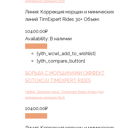
коррекции морщин Rich
Линия: Коррекция морщин и мимических
линий TimExpert Rides 30+ Объем:
10400,00
₽
Availability:
В наличии
В корзину
[yith_wcwl_add_to_wishlist]
[yith_compare_button]
БОРЬБА С МОРЩИНАМИ (ЭФФЕКТ
БОТОКСА) TIMEXPERT RIDES
Набор “Золотые часы” Timexpert Rides Крем для
коррекции морщин Rich
10400,00
₽
В корзину
Линия: Коррекция морщин и мимических