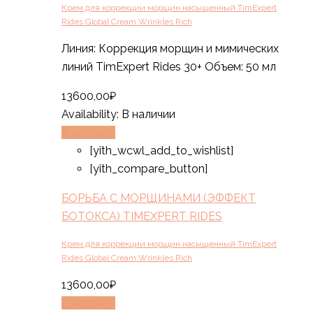
Крем для коррекции морщин насыщенный TimExpert
Rides Global Cream Wrinkles Rich
Линия: Коррекция морщин и мимических
линий TimExpert Rides 30+ Объем: 50 мл
13600,00
₽
Availability:
В наличии
В корзину
[yith_wcwl_add_to_wishlist]
[yith_compare_button]
БОРЬБА С МОРЩИНАМИ (ЭФФЕКТ
БОТОКСА) TIMEXPERT RIDES
Крем для коррекции морщин насыщенный TimExpert
Rides Global Cream Wrinkles Rich
13600,00
₽
В корзину