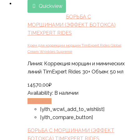
Quickview
БОРЬБА С
МОРЩИНАМИ (ЭФФЕКТ БОТОКСА)
TIMEXPERT RIDES
Крем для коррекции морщин TimExpert Rides Global
Cream Wrinkles Supreme
Линия: Коррекция морщин и мимических
линий TimExpert Rides 30+ Объем: 50 мл
14570,00
₽
Availability:
В наличии
В корзину
[yith_wcwl_add_to_wishlist]
[yith_compare_button]
БОРЬБА С МОРЩИНАМИ (ЭФФЕКТ
БОТОКСА) TIMEXPERT RIDES