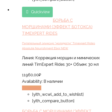
Quickview
БОРЬБА С
МОРЩИНАМИ (ЭФФЕКТ БОТОКСА)
TIMEXPERT RIDES
Питательный эликсир “молодости” Timexpert Rides
Absolute Nourishment Elixir NEW
Линия: Коррекция морщин и мимических
линий TimExpert Rides 30+ Объем: 30 мл
11960,00
₽
Availability:
В наличии
В корзину
[yith_wcwl_add_to_wishlist]
[yith_compare_button]
БОРЬБА С МОРЩИНАМИ (ЭФФЕКТ