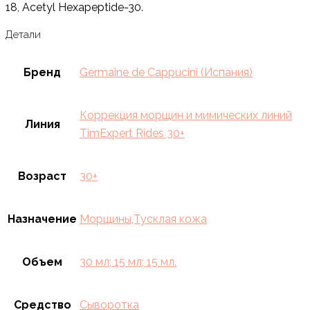
18, Acetyl Hexapeptide-30.
Детали
Бренд
Germaine de Cappucini (Испания)
Коррекция морщин и мимических линий
Линия
TimExpert Rides 30+
Возраст
30+
Назначение
Морщины,Тусклая кожа
Объем
30 мл; 15 мл; 15 мл.
Средство
Сыворотка