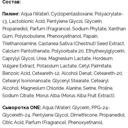
Состав:
Пилинг
: Aqua (Water), Cyclopentasiloxane, Polyacrylate-
13, Lactobionic Acid, Pentylene Glycol, Glycerin,
Propanediol, Parfum (Fragrance), Sodium Phytate, Xanthan
Gum, Polyisobutene, Phenoxyethanol, Papain,
Triethanolamine, Castanea Sativa (Chestnut) Seed Extract,
Calcium Pantothenate, Polysorbate 20, Ethylhexylglycerin,
Caprylyl Glycol, Urea, Magnesium Lactate, Hordeum
Vulgare Extract, Potassium Lactate, Cetyl PaImitate,
Benzoic Acid, Ceteareth-12, Alcohol Denat, Ceteareth-20,
Cetearyl Isononanoate, Glyceryl Stearate, Cetearyl
Alcohol, Magnesium Chloride, Alanine, Serine, Proline,
Sodium Citrate, Morus Alba (Morus Alba Fruit Extract).
Сыворотка ONE:
Aqua (Water), Glycerin, PPG-24-
Glycereth-24, Pentylene Glycol, Dimethicone, Propanediol,
Citric Acid, Parfum (Fragrance), Phenoxyethanol,