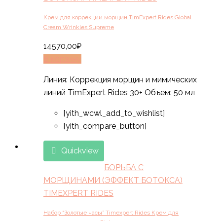
Крем для коррекции морщин TimExpert Rides Global
Cream Wrinkles Supreme
14570,00
₽
В корзину
Линия: Коррекция морщин и мимических
линий TimExpert Rides 30+ Объем: 50 мл
[yith_wcwl_add_to_wishlist]
[yith_compare_button]
Quickview
БОРЬБА С
МОРЩИНАМИ (ЭФФЕКТ БОТОКСА)
TIMEXPERT RIDES
Набор “Золотые часы” Timexpert Rides Крем для