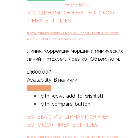
БОРЬБА С
МОРЩИНАМИ (ЭФФЕКТ БОТОКСА)
TIMEXPERT RIDES
Крем для коррекции морщин легкий Soft TimExpert
Rides Global Cream Wrinkles Soft
Линия: Коррекция морщин и мимических
линий TimExpert Rides 30+ Объем: 50 мл
13600,00
₽
Availability:
В наличии
В корзину
[yith_wcwl_add_to_wishlist]
[yith_compare_button]
БОРЬБА С МОРЩИНАМИ (ЭФФЕКТ
БОТОКСА) TIMEXPERT RIDES
Крем для коррекции морщин легкий Soft TimExpert