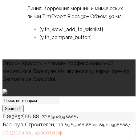
Линия: Коррекция морщин и мимических
линий TimExpert Rides 30+ Объем: 50 мл
[yith_wcwl_add_to_wishlist]
[yith_compare_button]
Эталон Красоты - Магазин профессиональной
косметики в Барнауле. Мы являемся дилером бренда
Germaine de Capuccini.
Search
8(3852)66-88-22
8(902)9988687
Барнаул, Строителей, 11а
8(3852)66-88-22, 8(902)9988687
info@эталон-красоты.рф