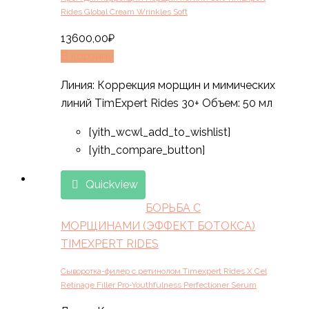
Rides Global Cream Wrinkles Soft
13600,00
₽
В корзину
Линия: Коррекция морщин и мимических
линий TimExpert Rides 30+ Объем: 50 мл
[yith_wcwl_add_to_wishlist]
[yith_compare_button]
Quickview
БОРЬБА С
МОРЩИНАМИ (ЭФФЕКТ БОТОКСА)
TIMEXPERT RIDES
Сыворотка-филер с ретинолом Timexpert Rides X.Cel
Retinage Filler Pro-Youthfulness Perfectioner Serum