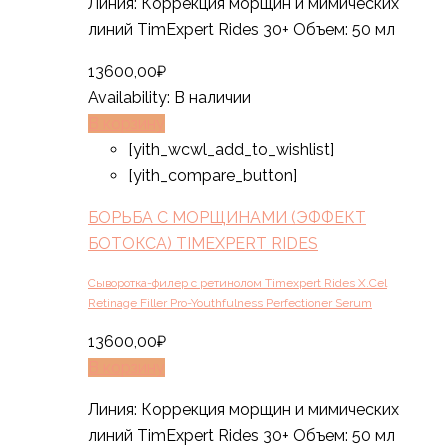
Линия: Коррекция морщин и мимических
линий TimExpert Rides 30+ Объем: 50 мл
13600,00
₽
Availability:
В наличии
В корзину
[yith_wcwl_add_to_wishlist]
[yith_compare_button]
БОРЬБА С МОРЩИНАМИ (ЭФФЕКТ
БОТОКСА) TIMEXPERT RIDES
Сыворотка-филер с ретинолом Timexpert Rides X.Cel
Retinage Filler Pro-Youthfulness Perfectioner Serum
13600,00
₽
В корзину
Линия: Коррекция морщин и мимических
линий TimExpert Rides 30+ Объем: 50 мл