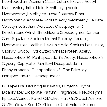
Leontopodium Alpinum Callus Culture Extract, Acetyl
Mannosylerythritol Lipid, Ethylhexylglycerin,
Hydroxypropyl Methylcellulose Stearoxy Ether,
Hydroxyethyl Acrylate/Sodium Acryloyldimethyl Taurate
Copolymer, Sodium Acrylates Crosspolymer-2,
Dimethicone/Vinyl Dimethicone Crosspolymer, Xanthan
Gum, Squalane, Sodium Methyl Stearoyl Taurate,
Hydrogenated Lecithin, Levulinic Acid, Sodium Levulinate,
Caprylyl Glycol, Hydrolyzed Wheat Protein, Acetyl
Hexapeptide-30, Penta peptide-18, Acetyl Hexapeptide-8,
Glyceryl Caprylate, Palmitoyl Decapeptide-21,
Phenylpropanol, Oligopeptide-78, Zinc Palmitoyl
Nonapeptide-14, Decapeptide-22.
Сыворотка TWO:
Aqua (Water), Butylene Glycol
Dicaprylate/Dicaprate, Parfum (Fragrance), Pseudozyma
Epicola/Apricot Kernel Oil/Olive Fruit Oil/Sweet Almond
Oil/Sunflower Seed Oil/Licorice Root Extract Ferment