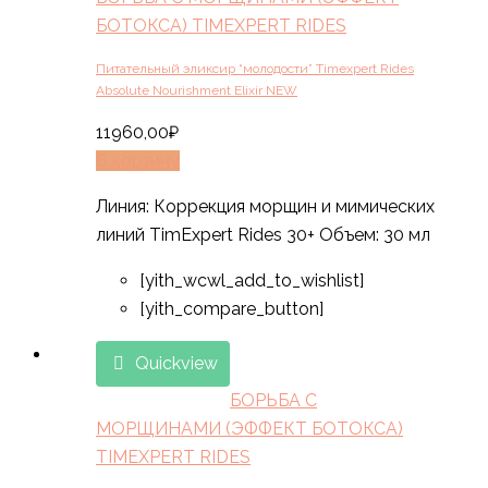
БОТОКСА) TIMEXPERT RIDES
Питательный эликсир “молодости” Timexpert Rides
Absolute Nourishment Elixir NEW
11960,00
₽
В корзину
Линия: Коррекция морщин и мимических
линий TimExpert Rides 30+ Объем: 30 мл
[yith_wcwl_add_to_wishlist]
[yith_compare_button]
Quickview
БОРЬБА С
МОРЩИНАМИ (ЭФФЕКТ БОТОКСА)
TIMEXPERT RIDES