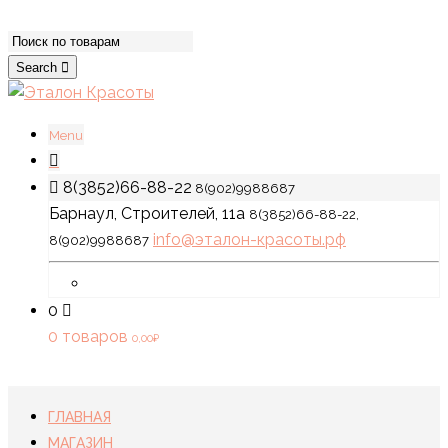
Search
Menu
8(3852)66-88-22
8(902)9988687
Барнаул, Строителей, 11а
8(3852)66-88-22,
info@эталон-красоты.рф
8(902)9988687
0
0 товаров
0,00
₽
ГЛАВНАЯ
МАГАЗИН