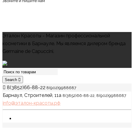
Звоните и пишите нам
Эталон Красоты - Магазин профессиональной
косметики в Барнауле. Мы являемся дилером бренда
Germaine de Capuccini.
Search
8(3852)66-88-22
8(902)9988687
Барнаул, Строителей, 11а
8(3852)66-88-22, 8(902)9988687
info@эталон-красоты.рф