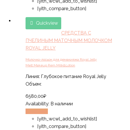
[yith_wcwl_add_to_wishlist]
[yith_compare_button]
Quickview
СРЕДСТВА С
ПЧЕЛИНЫМ МАТОЧНЫМ МОЛОЧКОМ
ROYAL JELLY
Молочко-лосьон для демакияжа Royal Jelly
Melt.Makeup Rem.Milk&Lotion
Линия: Глубокое питание Royal Jelly
Объем:
6580,00
₽
Availability:
В наличии
В корзину
[yith_wcwl_add_to_wishlist]
[yith_compare_button]