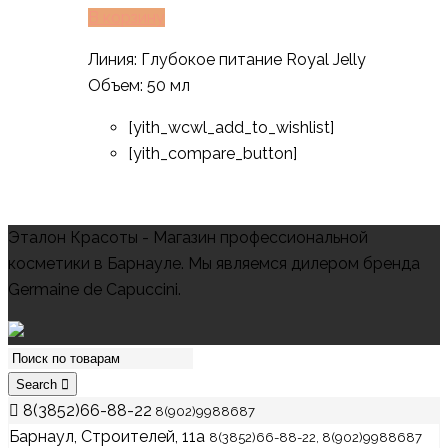
В корзину
Линия: Глубокое питание Royal Jelly
Объем: 50 мл
[yith_wcwl_add_to_wishlist]
[yith_compare_button]
Эталон Красоты - Магазин профессиональной
косметики в Барнауле. Мы являемся дилером бренда
Germaine de Capuccini.
Search
8(3852)66-88-22
8(902)9988687
Барнаул, Строителей, 11а
8(3852)66-88-22, 8(902)9988687