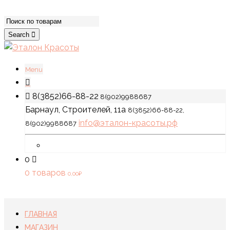
Search
Menu
8(3852)66-88-22
8(902)9988687
Барнаул, Строителей, 11а
8(3852)66-88-22,
info@эталон-красоты.рф
8(902)9988687
0
0 товаров
0,00
₽
ГЛАВНАЯ
МАГАЗИН