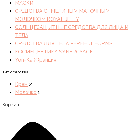
МАСКИ
СРЕДСТВА С ПЧЕЛИНЫМ МАТОЧНЫМ
МОЛОЧКОМ ROYAL JELLY
СОЛНЦЕЗАЩИТНЫЕ СРЕДСТВА ДЛЯ ЛИЦА И
ТЕЛА
СРЕДСТВА ДЛЯ ТЕЛА PERFECT FORMS
КОСМЕЦЕВТИКА SYNERGYAGE
Yon-Ka (Франция)
Тип средства
Крем
2
Молочко
1
Корзина