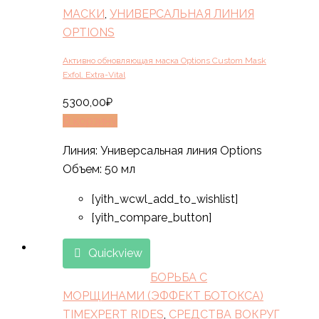
МАСКИ
,
УНИВЕРСАЛЬНАЯ ЛИНИЯ
OPTIONS
Активно обновляющая маска Options Custom Mask
Exfol. Extra-Vital
5300,00
₽
В корзину
Линия: Универсальная линия Options
Объем: 50 мл
[yith_wcwl_add_to_wishlist]
[yith_compare_button]
Quickview
БОРЬБА С
МОРЩИНАМИ (ЭФФЕКТ БОТОКСА)
TIMEXPERT RIDES
,
СРЕДСТВА ВОКРУГ