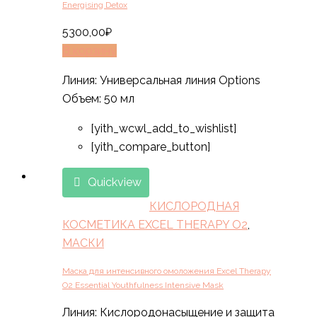
Energising Detox
5300,00
₽
В корзину
Линия: Универсальная линия Options
Объем: 50 мл
[yith_wcwl_add_to_wishlist]
[yith_compare_button]
Quickview
КИСЛОРОДНАЯ
КОСМЕТИКА EXCEL THERAPY O2
,
МАСКИ
Маска для интенсивного омоложения Excel Therapy
O2 Essential Youthfulness Intensive Mask
Линия: Кислородонасыщение и защита