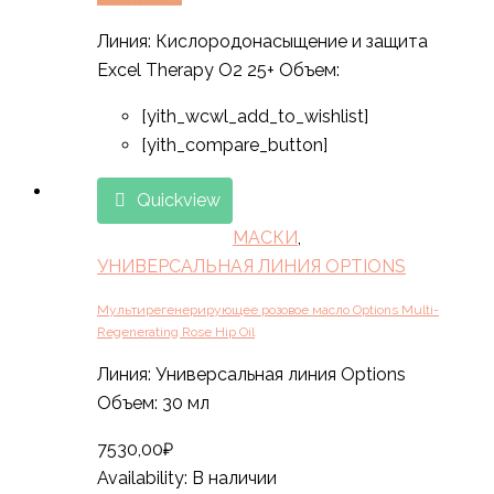
Линия: Кислородонасыщение и защита
Excel Therapy O2 25+ Объем:
[yith_wcwl_add_to_wishlist]
[yith_compare_button]
Quickview
МАСКИ
,
УНИВЕРСАЛЬНАЯ ЛИНИЯ OPTIONS
Мультирегенерирующее розовое масло Options Multi-
Regenerating Rose Hip Oil
Линия: Универсальная линия Options
Объем: 30 мл
7530,00
₽
Availability:
В наличии