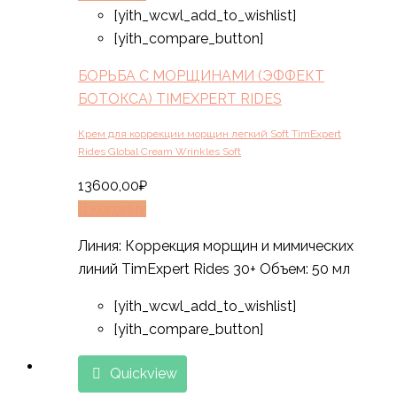
[yith_wcwl_add_to_wishlist]
[yith_compare_button]
БОРЬБА С МОРЩИНАМИ (ЭФФЕКТ
БОТОКСА) TIMEXPERT RIDES
Крем для коррекции морщин легкий Soft TimExpert
Rides Global Cream Wrinkles Soft
13600,00
₽
В корзину
Линия: Коррекция морщин и мимических
линий TimExpert Rides 30+ Объем: 50 мл
[yith_wcwl_add_to_wishlist]
[yith_compare_button]
Quickview