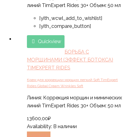
линий TimExpert Rides 30+ Объем: 50 мл
[yith_wcwl_add_to_wishlist]
[yith_compare_button]
Quickview
БОРЬБА С
МОРЩИНАМИ (ЭФФЕКТ БОТОКСА)
TIMEXPERT RIDES
Крем для коррекции морщин легкий Soft TimExpert
Rides Global Cream Wrinkles Soft
Линия: Коррекция морщин и мимических
линий TimExpert Rides 30+ Объем: 50 мл
13600,00
₽
Availability:
В наличии
В корзину