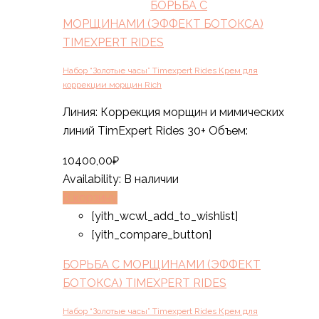
БОРЬБА С
МОРЩИНАМИ (ЭФФЕКТ БОТОКСА)
TIMEXPERT RIDES
Набор “Золотые часы” Timexpert Rides Крем для
коррекции морщин Rich
Линия: Коррекция морщин и мимических
линий TimExpert Rides 30+ Объем:
10400,00
₽
Availability:
В наличии
В корзину
[yith_wcwl_add_to_wishlist]
[yith_compare_button]
БОРЬБА С МОРЩИНАМИ (ЭФФЕКТ
БОТОКСА) TIMEXPERT RIDES
Набор “Золотые часы” Timexpert Rides Крем для