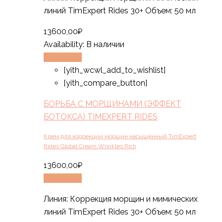
линий TimExpert Rides 30+ Объем: 50 мл
13600,00
₽
Availability:
В наличии
В корзину
[yith_wcwl_add_to_wishlist]
[yith_compare_button]
БОРЬБА С МОРЩИНАМИ (ЭФФЕКТ
БОТОКСА) TIMEXPERT RIDES
Крем для коррекции морщин насыщенный TimExpert
Rides Global Cream Wrinkles Rich
13600,00
₽
В корзину
Линия: Коррекция морщин и мимических
линий TimExpert Rides 30+ Объем: 50 мл