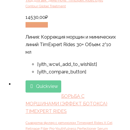
Уход для век “День-Ночь” TimExpert Rides Eyes
Contour Global Treatment
14530,00
₽
В корзину
Линия: Коррекция морщин и мимических
линий TimExpert Rides 30+ Объем: 2*10
мл
[yith_wcwl_add_to_wishlist]
[yith_compare_button]
Quickview
БОРЬБА С
МОРЩИНАМИ (ЭФФЕКТ БОТОКСА)
TIMEXPERT RIDES
Сыворотка-филер с ретинолом Timexpert Rides X.Cel
Retinage Filler Pro-Youthfulness Perfectioner Serum