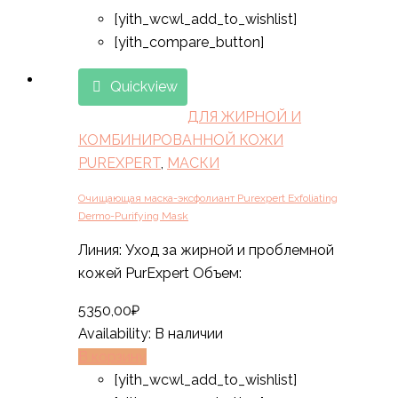
[yith_wcwl_add_to_wishlist]
[yith_compare_button]
Quickview
ДЛЯ ЖИРНОЙ И
КОМБИНИРОВАННОЙ КОЖИ
PUREXPERT
,
МАСКИ
Очищающая маска-эксфолиант Purexpert Exfoliating
Dermo-Purifying Mask
Линия: Уход за жирной и проблемной
кожей PurExpert Объем:
5350,00
₽
Availability:
В наличии
В корзину
[yith_wcwl_add_to_wishlist]