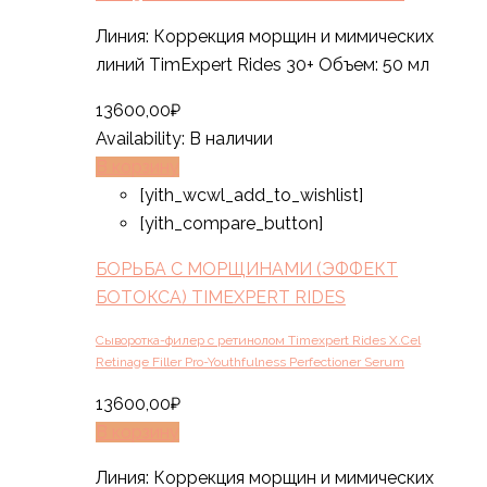
Линия: Коррекция морщин и мимических
линий TimExpert Rides 30+ Объем: 50 мл
13600,00
₽
Availability:
В наличии
В корзину
[yith_wcwl_add_to_wishlist]
[yith_compare_button]
БОРЬБА С МОРЩИНАМИ (ЭФФЕКТ
БОТОКСА) TIMEXPERT RIDES
Сыворотка-филер с ретинолом Timexpert Rides X.Cel
Retinage Filler Pro-Youthfulness Perfectioner Serum
13600,00
₽
В корзину
Линия: Коррекция морщин и мимических