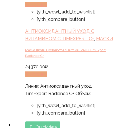
В корзину
[yith_wcwl_add_to_wishlist]
[yith_compare_button]
АНТИОКСИДАНТНЫЙ УХОД С
ВИТАМИНОМ C TIMEXPERT C+
,
МАСКИ
Маска против усталости с витамином С TimExpert
Radiance C+
24370,00
₽
В корзину
Линия: Антиоксидантный уход
TimExpert Radiance C+ Объем:
[yith_wcwl_add_to_wishlist]
[yith_compare_button]
Quickview