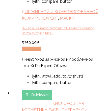
[yith_compare_button]
ДЛЯ ЖИРНОЙ И КОМБИНИРОВАННОЙ
КОЖИ PUREXPERT
,
МАСКИ
Очищающая маска-эксфолиант Purexpert Exfoliating
Dermo-Purifying Mask
5350,00
₽
В корзину
Линия: Уход за жирной и проблемной
кожей PurExpert Объем:
[yith_wcwl_add_to_wishlist]
[yith_compare_button]
Quickview
КИСЛОРОДНАЯ
КОСМЕТИКА EXCEL THERAPY O2
,