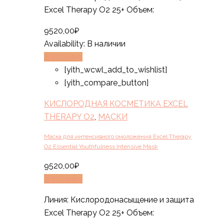
Excel Therapy O2 25+ Объем:
9520,00
₽
Availability:
В наличии
В корзину
[yith_wcwl_add_to_wishlist]
[yith_compare_button]
КИСЛОРОДНАЯ КОСМЕТИКА EXCEL
THERAPY O2
,
МАСКИ
Маска для интенсивного омоложения Excel Therapy
O2 Essential Youthfulness Intensive Mask
9520,00
₽
В корзину
Линия: Кислородонасыщение и защита
Excel Therapy O2 25+ Объем: