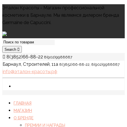
Эталон Красоты - Магазин профессиональной
косметики в Барнауле. Мы являемся дилером бренда
Germaine de Capuccini.
Search
8(3852)66-88-22
8(902)9988687
Барнаул, Строителей, 11а
8(3852)66-88-22, 8(902)9988687
info@эталон-красоты.рф
ГЛАВНАЯ
МАГАЗИН
О БРЕНДЕ
ПРЕМИИ И НАГРАДЫ