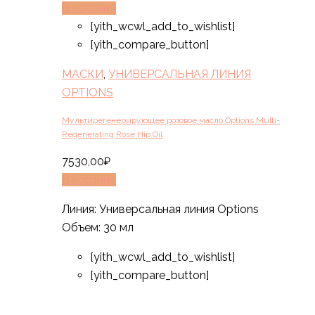
В корзину
[yith_wcwl_add_to_wishlist]
[yith_compare_button]
МАСКИ
,
УНИВЕРСАЛЬНАЯ ЛИНИЯ
OPTIONS
Мультирегенерирующее розовое масло Options Multi-
Regenerating Rose Hip Oil
7530,00
₽
В корзину
Линия: Универсальная линия Options
Объем: 30 мл
[yith_wcwl_add_to_wishlist]
[yith_compare_button]