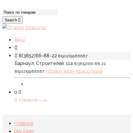
Search
Menu
8(3852)66-88-22
8(902)9988687
Барнаул, Строителей, 11а
8(3852)66-88-22,
info@эталон-красоты.рф
8(902)9988687
0
0 товаров
0,00
₽
ГЛАВНАЯ
МАГАЗИН