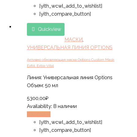
[yith_wcwl_add_to_wishlist]
[yith_compare_button]
Quickview
МАСКИ
,
УНИВЕРСАЛЬНАЯ ЛИНИЯ OPTIONS
Активно обновляющая маска Options Custom Mask
Exfol. Extra-Vital
Линия: Универсальная линия Options
Объем: 50 мл
5300,00
₽
Availability:
В наличии
В корзину
[yith_wcwl_add_to_wishlist]
[yith_compare_button]