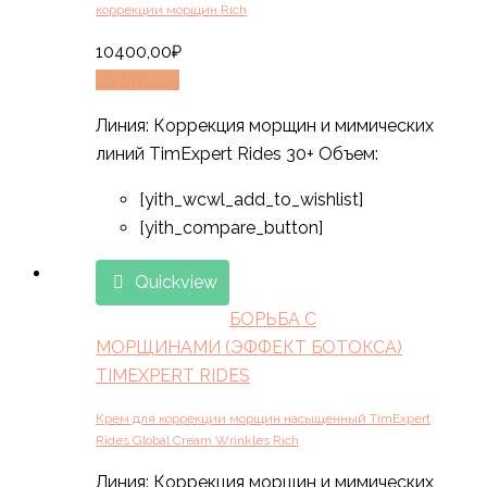
коррекции морщин Rich
10400,00
₽
В корзину
Линия: Коррекция морщин и мимических
линий TimExpert Rides 30+ Объем:
[yith_wcwl_add_to_wishlist]
[yith_compare_button]
Quickview
БОРЬБА С
МОРЩИНАМИ (ЭФФЕКТ БОТОКСА)
TIMEXPERT RIDES
Крем для коррекции морщин насыщенный TimExpert
Rides Global Cream Wrinkles Rich
Линия: Коррекция морщин и мимических