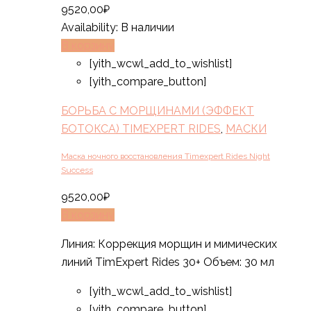
9520,00
₽
Availability:
В наличии
В корзину
[yith_wcwl_add_to_wishlist]
[yith_compare_button]
БОРЬБА С МОРЩИНАМИ (ЭФФЕКТ
БОТОКСА) TIMEXPERT RIDES
,
МАСКИ
Маска ночного восстановления Timexpert Rides Night
Success
9520,00
₽
В корзину
Линия: Коррекция морщин и мимических
линий TimExpert Rides 30+ Объем: 30 мл
[yith_wcwl_add_to_wishlist]
[yith_compare_button]