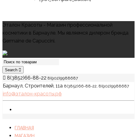
Эталон Красоты - Магазин профессиональной
косметики в Барнауле. Мы являемся дилером бренда
Germaine de Capuccini.
Search
8(3852)66-88-22
8(902)9988687
Барнаул, Строителей, 11а
8(3852)66-88-22, 8(902)9988687
info@эталон-красоты.рф
ГЛАВНАЯ
МАГАЗИН