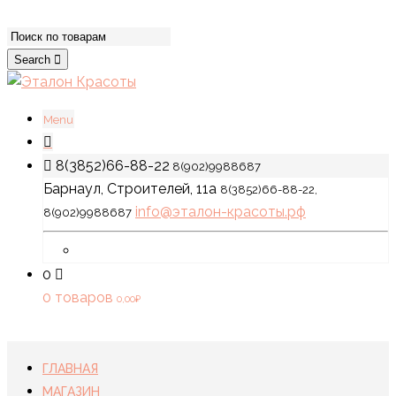
Search
Menu
8(3852)66-88-22
8(902)9988687
Барнаул, Строителей, 11а
8(3852)66-88-22,
info@эталон-красоты.рф
8(902)9988687
0
0 товаров
0,00
₽
ГЛАВНАЯ
МАГАЗИН