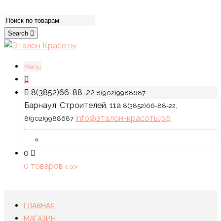
Search
Menu
8(3852)66-88-22
8(902)9988687
Барнаул, Строителей, 11а
8(3852)66-88-22,
info@эталон-красоты.рф
8(902)9988687
0
0 товаров
0,00
₽
ГЛАВНАЯ
МАГАЗИН