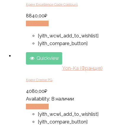
Крем Excellence Code Contours
8840,00
₽
В корзину
[yith_wcwl_add_to_wishlist]
[yith_compare_button]
Quickview
Yon-Ka (Франция)
Крем Creme PG
4080,00
₽
Availability:
В наличии
В корзину
[yith_wcwl_add_to_wishlist]
[yith_compare_button]