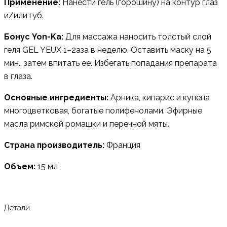
Применение
:
Нанести гель (горошину) на контур глаз
и/или губ.
Бонус Yon-Ka
:
Для массажа наносить толстый слой
геля GEL YEUX 1–2аза в неделю. Оставить маску на 5
мин., затем впитать ее. Избегать попадания препарата
в глаза.
Основные ингредиенты
:
Арника, кипарис и купена
многоцветковая, богатые полифенолами. Эфирные
масла римской ромашки и перечной мяты.
Страна производитель
:
Франция
Объем:
15 мл
Детали