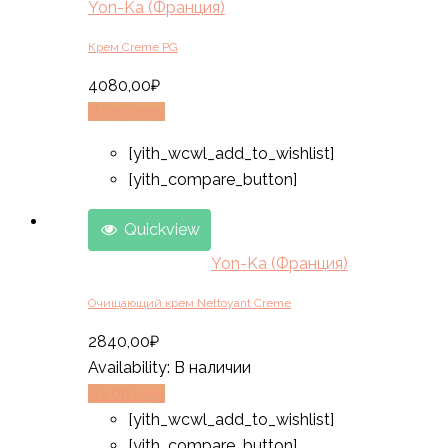
Yon-Ka (Франция)
Крем Creme PG
4080,00
₽
В корзину
[yith_wcwl_add_to_wishlist]
[yith_compare_button]
Quickview
Yon-Ka (Франция)
Очищающий крем Nettoyant Creme
2840,00
₽
Availability:
В наличии
В корзину
[yith_wcwl_add_to_wishlist]
[yith_compare_button]