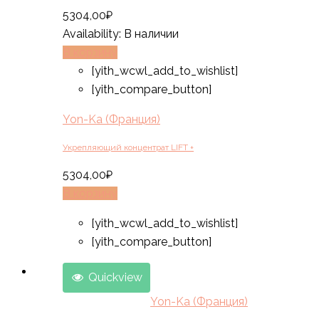
5304,00
₽
Availability:
В наличии
В корзину
[yith_wcwl_add_to_wishlist]
[yith_compare_button]
Yon-Ka (Франция)
Укрепляющий концентрат LIFT +
5304,00
₽
В корзину
[yith_wcwl_add_to_wishlist]
[yith_compare_button]
Quickview
Yon-Ka (Франция)