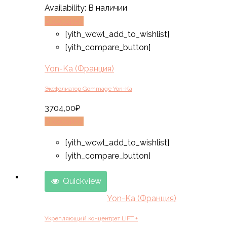
Availability:
В наличии
В корзину
[yith_wcwl_add_to_wishlist]
[yith_compare_button]
Yon-Ka (Франция)
Эксфолиатор Gommage Yon-Ka
3704,00
₽
В корзину
[yith_wcwl_add_to_wishlist]
[yith_compare_button]
Quickview
Yon-Ka (Франция)
Укрепляющий концентрат LIFT +