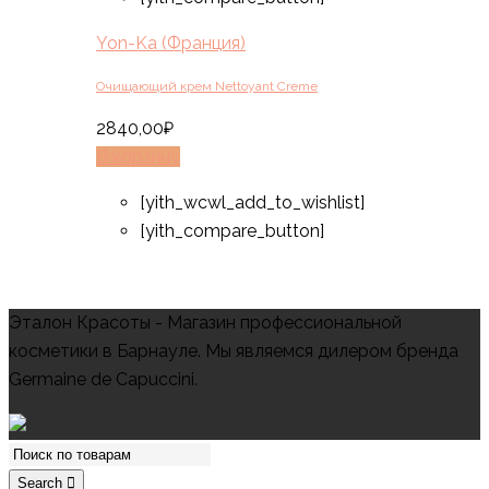
Yon-Ka (Франция)
Очищающий крем Nettoyant Creme
2840,00
₽
В корзину
[yith_wcwl_add_to_wishlist]
[yith_compare_button]
Эталон Красоты - Магазин профессиональной
косметики в Барнауле. Мы являемся дилером бренда
Germaine de Capuccini.
Search