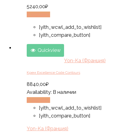
5240,00
₽
В корзину
[yith_wcwl_add_to_wishlist]
[yith_compare_button]
Quickview
Yon-Ka (Франция)
Крем Excellence Code Contours
8840,00
₽
Availability:
В наличии
В корзину
[yith_wcwl_add_to_wishlist]
[yith_compare_button]
Yon-Ka (Франция)