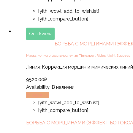
[yith_wcwl_add_to_wishlist]
[yith_compare_button]
Quickview
БОРЬБА С МОРЩИНАМИ (ЭФФЕКТ
Маска ночного восстановления Timexpert Rides Night Success
Линия: Коррекция морщин и мимических линий 
9520,00
₽
Availability:
В наличии
В корзину
[yith_wcwl_add_to_wishlist]
[yith_compare_button]
БОРЬБА С МОРЩИНАМИ (ЭФФЕКТ БОТОКСА)