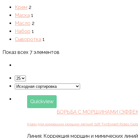
Крем
2
Маска
1
Масло
2
Набор
1
Сыворотка
1
Показ всех 7 элементов
Quickview
БОРЬБА С МОРЩИНАМИ (ЭФФЕКТ
Крем для коррекции морщин легкий Soft TimExpert Rides Globa
Линия: Коррекция морщин и мимических линий 