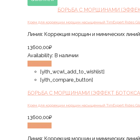
БОРЬБА С МОРЩИНАМИ (ЭФФЕКТ
Крем для коррекции морщин насыщенный TimExpert Rides Glob
Линия: Коррекция морщин и мимических линий 
13600,00
₽
Availability:
В наличии
В корзину
[yith_wcwl_add_to_wishlist]
[yith_compare_button]
БОРЬБА С МОРЩИНАМИ (ЭФФЕКТ БОТОКСА)
Крем для коррекции морщин насыщенный TimExpert Rides Glob
13600,00
₽
В корзину
Линия: Коррекция морщин и мимических линий 