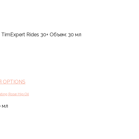
TimExpert Rides 30+ Объем: 30 мл
 OPTIONS
ing Rose Hip Oil
0 мл