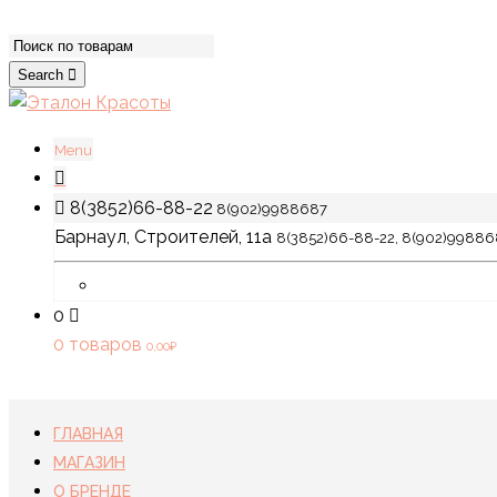
Search
Menu
8(3852)66-88-22
8(902)9988687
Барнаул, Строителей, 11а
8(3852)66-88-22, 8(902)99886
0
0 товаров
0,00
₽
ГЛАВНАЯ
МАГАЗИН
О БРЕНДЕ