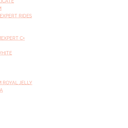
ICATE
M
EXPERT RIDES
EXPERT C+
WHITE
ROYAL JELLY
А