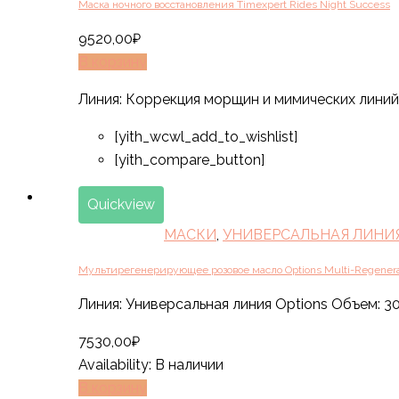
Маска ночного восстановления Timexpert Rides Night Success
9520,00
₽
В корзину
Линия: Коррекция морщин и мимических линий 
[yith_wcwl_add_to_wishlist]
[yith_compare_button]
Quickview
МАСКИ
,
УНИВЕРСАЛЬНАЯ ЛИНИЯ
Мультирегенерирующее розовое масло Options Multi-Regenerat
Линия: Универсальная линия Options Объем: 3
7530,00
₽
Availability:
В наличии
В корзину