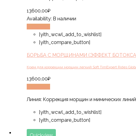
13600,00
₽
Availability:
В наличии
В корзину
[yith_wcwl_add_to_wishlist]
[yith_compare_button]
БОРЬБА С МОРЩИНАМИ (ЭФФЕКТ БОТОКСА)
Крем для коррекции морщин легкий Soft TimExpert Rides Globa
13600,00
₽
В корзину
Линия: Коррекция морщин и мимических линий 
[yith_wcwl_add_to_wishlist]
[yith_compare_button]
Quickview