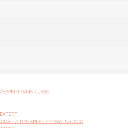
EXPERT WRINK·LESS
EXPERT
CURE И TIMEXPERT HYDRALURONIC